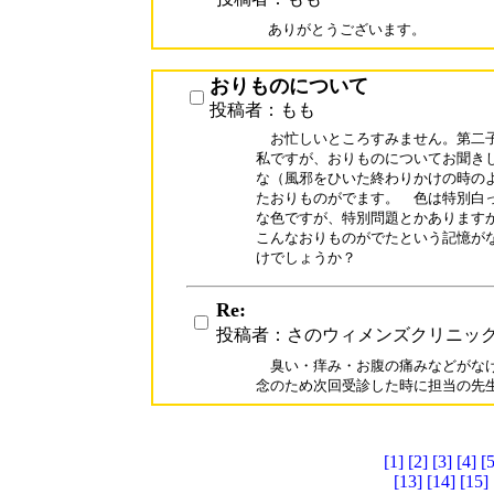
ありがとうございます。
おりものについて
投稿者：もも
　お忙しいところすみません。第二子
私ですが、おりものについてお聞きし
な（風邪をひいた終わりかけの時のよ
たおりものがでます。　色は特別白っ
な色ですが、特別問題とかありますか
こんなおりものがでたという記憶がな
けでしょうか？
Re:
投稿者：さのウィメンズクリニッ
　臭い・痒み・お腹の痛みなどがなけ
念のため次回受診した時に担当の先
[1]
[2]
[3]
[4]
[5
[13]
[14]
[15]