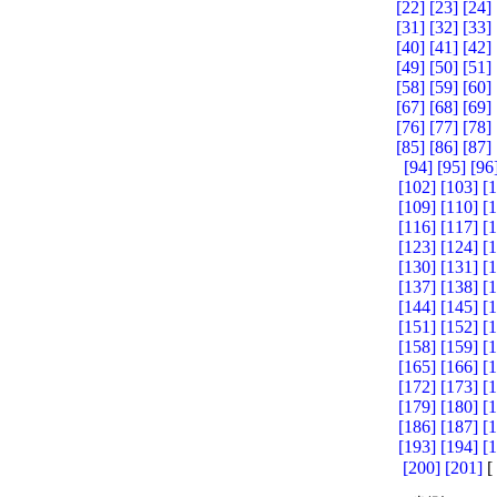
[22]
[23]
[24]
[31]
[32]
[33]
[40]
[41]
[42]
[49]
[50]
[51]
[58]
[59]
[60]
[67]
[68]
[69]
[76]
[77]
[78]
[85]
[86]
[87]
[94]
[95]
[96
[102]
[103]
[
[109]
[110]
[
[116]
[117]
[
[123]
[124]
[
[130]
[131]
[
[137]
[138]
[
[144]
[145]
[
[151]
[152]
[
[158]
[159]
[
[165]
[166]
[
[172]
[173]
[
[179]
[180]
[
[186]
[187]
[
[193]
[194]
[
[200]
[201]
[