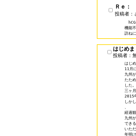
Ｒｅ：
投稿者：
　hC
機能不
訪ね
はじめま
投稿者：
はじめ
11月
九州が
たため
した。
三ヶ月
201
しかし
、

経過観
九州が
できる
いただ
年明け