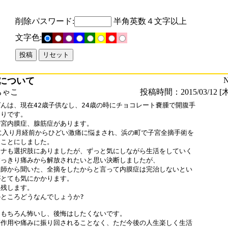
削除パスワード:
半角英数４文字以上
文字色:
について
N
ちゃこ
投稿時間：2015/03/12 [木
んは、現在42歳子供なし、24歳の時にチョコレート嚢腫で開腹手

りです。

宮内膜症、腺筋症があります。

に入り月経前からひどい激痛に悩まされ、浜の町で子宮全摘手術を

ことにしました。

ナも選択肢にありましたが、ずっと気にしながら生活をしていく

っきり痛みから解放されたいと思い決断しましたが、

師から聞いた、全摘をしたからと言って内膜症は完治しないとい

とても気にかかります。

残します。

ところどうなんでしょうか?　

もちろん怖いし、後悔はしたくないです。

作用や痛みに振り回されることなく、ただ今後の人生楽しく生活
