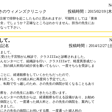
N
さのウィメンズクリニック
投稿時間：2015/02/19 [木曜
G注射で排卵を起こしたものと思われますが、可能性としては「黄体

全」でしょうか？正確なところはわかりません。担当の先生にお

になって下さい。
して。
N
無記名
投稿時間：2014/12/27 [土
まして。

に受けた子宮頸がん検診で、クラスIIIaと診断されました。

んセンターにて、組織診を行い、クラスIIIaで、軽度異形成だっ

、別の婦人科宛の紹介状を書いてもらい、一度そちらを受診しま



ごとに、経過観察をしていくかたちだったので、

5年1月ころ、その婦人科に再度伺う予定でした。

、転勤で引っ越しのため、さの先生の病院が近くなることもあり

察を、さの先生にお願いできたらと思います。

んセンターの先生からは、経過観察を行える設備があり、お勧め

病院として、一度通った婦人科と、さの先生の病院を、案内して

きました。

にさの先生の病院にお伺いする際、一度通った婦人科の
