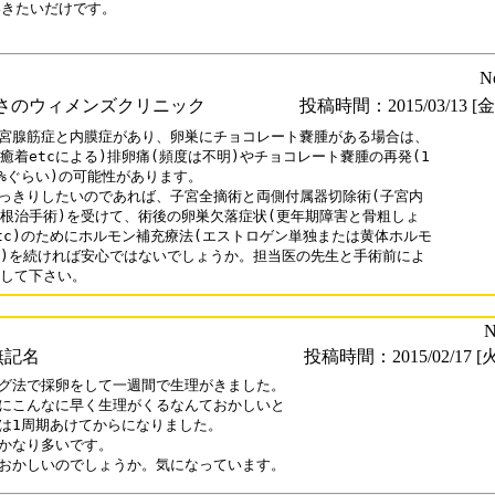
きたいだけです。

N
さのウィメンズクリニック
投稿時間：2015/03/13 [金曜
子宮腺筋症と内膜症があり、卵巣にチョコレート嚢腫がある場合は、

癒着etcによる)排卵痛(頻度は不明)やチョコレート嚢腫の再発(1

0%ぐらい)の可能性があります。

すっきりしたいのであれば、子宮全摘術と両側付属器切除術(子宮内

根治手術)を受けて、術後の卵巣欠落症状(更年期障害と骨粗しょ

tc)のためにホルモン補充療法(エストロゲン単独または黄体ホルモ

)を続ければ安心ではないでしょうか。担当医の先生と手術前によ

して下さい。
N
無記名
投稿時間：2015/02/17 [火
グ法で採卵をして一週間で生理がきました。

にこんなに早く生理がくるなんておかしいと

は1周期あけてからになりました。

かなり多いです。
