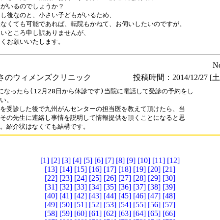
がいるのでしょうか？

し後なのと、小さい子どもがいるため、

なくても可能であれば、転院もかねて、お伺いしたいのですが。

いところ申し訳ありませんが、

しくお願いいたします。
N
さのウィメンズクリニック
投稿時間：2014/12/27 [土曜
になったら(12月28日から休診です)当院に電話して受診の予約をし

い。

を受診した後で九州がんセンターの担当医を教えて頂けたら、当

その先生に連絡し事情を説明して情報提供を頂くことになると思

。紹介状はなくても結構です。
[1]
[2]
[3]
[4]
[5]
[6]
[7]
[8]
[9]
[10]
[11]
[12]
[13]
[14]
[15]
[16]
[17]
[18]
[19]
[20]
[21]
[22]
[23]
[24]
[25]
[26]
[27]
[28]
[29]
[30]
[31]
[32]
[33]
[34]
[35]
[36]
[37]
[38]
[39]
[40]
[41]
[42]
[43]
[44]
[45]
[46]
[47]
[48]
[49]
[50]
[51]
[52]
[53]
[54]
[55]
[56]
[57]
[58]
[59]
[60]
[61]
[62]
[63]
[64]
[65]
[66]