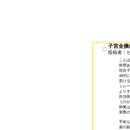
子宮全摘
投稿者：
こんば
術歴あ
現在子
40代
受ける
ミレー
よりす
担当医
うのが
卵巣は
実際の
手術も
薬の副