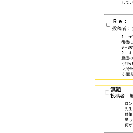
してい
Ｒｅ：
投稿者：
1) 
術後に
0～3
2) 
膜症の
う症e
ン混合
く相談
無題
投稿者：
ロン
先生
移植
量も