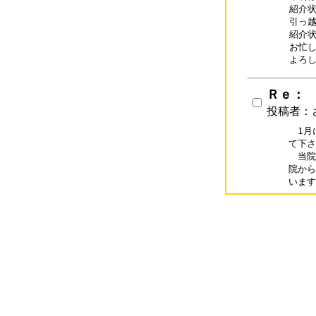
紹介状
引っ越
紹介状
お忙し
よろ
Ｒｅ：
投稿者：
　1月
て下さ
　当院
院から
います