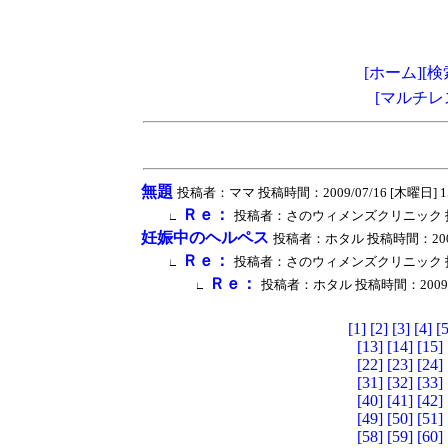
[ホーム]
[検
[マルチレ
無題
投稿者：ママ 投稿時間：2009/07/16 [木曜日] 15:3
Ｒｅ：
投稿者：さのウィメンズクリニック 投稿時間：2
∟
妊娠中のヘルペス
投稿者：ホタル 投稿時間：2009/06/
Ｒｅ：
投稿者：さのウィメンズクリニック 投稿時間：2
∟
Ｒｅ：
投稿者：ホタル 投稿時間：2009/07/02
∟
[1]
[2]
[3]
[4]
[5
[13]
[14]
[15]
[22]
[23]
[24]
[31]
[32]
[33]
[40]
[41]
[42]
[49]
[50]
[51]
[58]
[59]
[60]