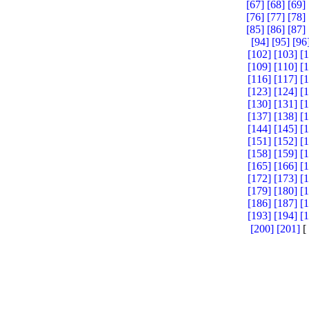
[67]
[68]
[69]
[76]
[77]
[78]
[85]
[86]
[87]
[94]
[95]
[96
[102]
[103]
[
[109]
[110]
[
[116]
[117]
[
[123]
[124]
[
[130]
[131]
[
[137]
[138]
[
[144]
[145]
[
[151]
[152]
[
[158]
[159]
[
[165]
[166]
[
[172]
[173]
[
[179]
[180]
[
[186]
[187]
[
[193]
[194]
[
[200]
[201]
[