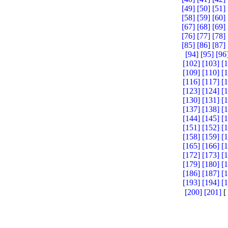
[49]
[50]
[51]
[58]
[59]
[60]
[67]
[68]
[69]
[76]
[77]
[78]
[85]
[86]
[87]
[94]
[95]
[96
[102]
[103]
[
[109]
[110]
[
[116]
[117]
[
[123]
[124]
[
[130]
[131]
[
[137]
[138]
[
[144]
[145]
[
[151]
[152]
[
[158]
[159]
[
[165]
[166]
[
[172]
[173]
[
[179]
[180]
[
[186]
[187]
[
[193]
[194]
[
[200]
[201]
[