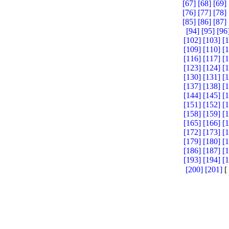
[67]
[68]
[69]
[76]
[77]
[78]
[85]
[86]
[87]
[94]
[95]
[96
[102]
[103]
[
[109]
[110]
[
[116]
[117]
[
[123]
[124]
[
[130]
[131]
[
[137]
[138]
[
[144]
[145]
[
[151]
[152]
[
[158]
[159]
[
[165]
[166]
[
[172]
[173]
[
[179]
[180]
[
[186]
[187]
[
[193]
[194]
[
[200]
[201]
[