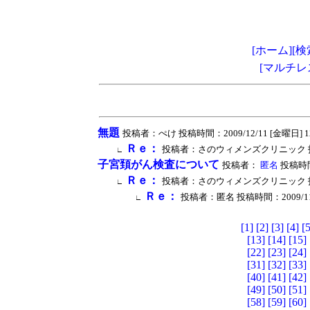
[ホーム]
[検
[マルチレ
無題
投稿者：ぺけ 投稿時間：2009/12/11 [金曜日] 12:3
Ｒｅ：
投稿者：さのウィメンズクリニック 投稿時間：2
∟
子宮頚がん検査について
投稿者：
匿名
投稿時間：2
Ｒｅ：
投稿者：さのウィメンズクリニック 投稿時間：2
∟
Ｒｅ：
投稿者：匿名 投稿時間：2009/11/11 
∟
[1]
[2]
[3]
[4]
[5
[13]
[14]
[15]
[22]
[23]
[24]
[31]
[32]
[33]
[40]
[41]
[42]
[49]
[50]
[51]
[58]
[59]
[60]