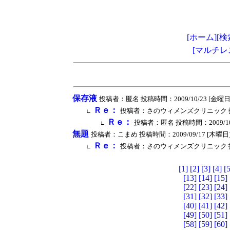
[ホーム]
[検
[マルチレ
保存液
投稿者：匿名 投稿時間：2009/10/23 [金曜日] 19
Ｒｅ：
投稿者：さのウィメンズクリニック 投稿時間：2
∟
Ｒｅ：
投稿者：匿名 投稿時間：2009/10/27 
∟
無題
投稿者：こまめ 投稿時間：2009/09/17 [木曜日] 13:
Ｒｅ：
投稿者：さのウィメンズクリニック 投稿時間：2
∟
[1]
[2]
[3]
[4]
[5
[13]
[14]
[15]
[22]
[23]
[24]
[31]
[32]
[33]
[40]
[41]
[42]
[49]
[50]
[51]
[58]
[59]
[60]