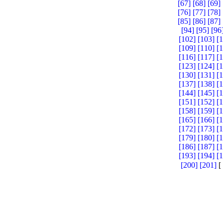
[67]
[68]
[69]
[76]
[77]
[78]
[85]
[86]
[87]
[94]
[95]
[96
[102]
[103]
[
[109]
[110]
[
[116]
[117]
[
[123]
[124]
[
[130]
[131]
[
[137]
[138]
[
[144]
[145]
[
[151]
[152]
[
[158]
[159]
[
[165]
[166]
[
[172]
[173]
[
[179]
[180]
[
[186]
[187]
[
[193]
[194]
[
[200]
[201]
[