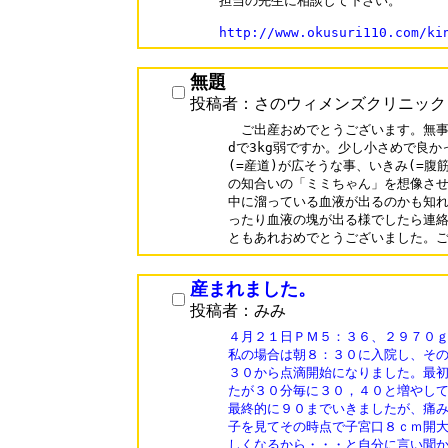
担当の先生に相談して下さい。

http://www.okusuri110.com/ki
無題
投稿者：さのウィメンズクリニック
　ご出産おめでとうございます。無事に
dで3kg弱ですか。少し小さめで良か
(=産道)が広そうな事、いきみ(=腹
の知合いの「ミミちゃん」を想像させ
中に溜っている血液が出るのかも知れ
ったり血液の塊が出る様でしたら連絡
ともあれおめでとうございました。
産まれました。
投稿者：みみ
４月２１日ＰＭ５：３６、２９７０ｇ
私の場合は朝８：３０に入院し、その
３０から点滴開始になりました。最初
たが３０分毎に３０，４０と増やして
最終的に９０までいきましたが、痛み
子を見てその時点で子宮口８ｃｍ開大
しくなるから・・・と自分に言い聞か