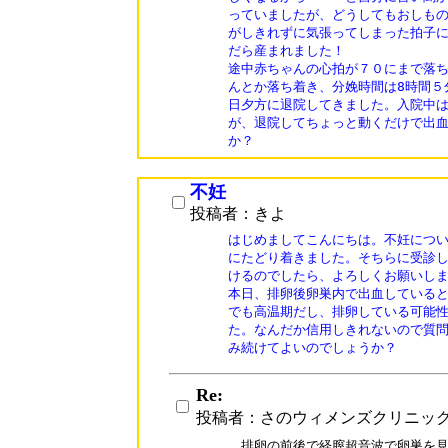
っていましたが、どうしてもおしもの
がしきれずに気張ってしまった拍子に
だら産まれました！

途中赤ちゃんの心拍が７０にまで落ち
んとか落ち着き、分娩時間は8時間５
日夕方に退院してきました。入院中は
が、退院してちょっと動くだけで出血
不妊
投稿者：きよ
はじめましてこんにちは。不妊につい
にたどり着きました。そちらに受診し
けるのでしたら、よろしくお願いしま
本日、排卵後卵巣内で出血していると
でも高温期だし、排卵している可能性が
た。なんだか信用しきれないので質問
み続けてよいのでしょうか？
Re:
投稿者：さのウィメンズクリニッ
　排卵の前後で経膣超音波で卵巣を見