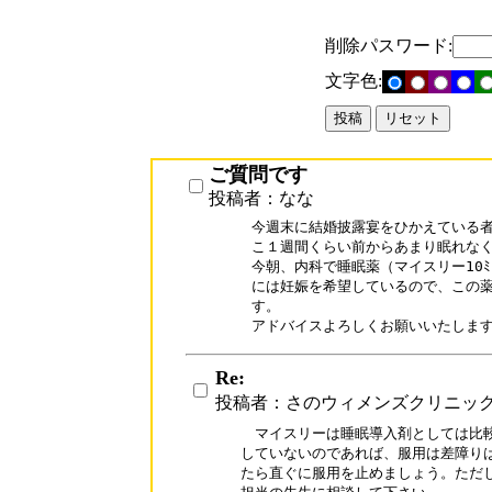
削除パスワード:
文字色:
ご質問です
投稿者：なな
今週末に結婚披露宴をひかえている者
こ１週間くらい前からあまり眠れなく
今朝、内科で睡眠薬（マイスリー10ﾐ
には妊娠を希望しているので、この薬
す。

アドバイスよろしくお願いいたしま
Re:
投稿者：さのウィメンズクリニッ
　マイスリーは睡眠導入剤としては比較
していないのであれば、服用は差障りは
たら直ぐに服用を止めましょう。ただし