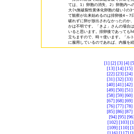
ては、1）卵胞の消失、2）卵胞内への
大(≒無破裂性黄体化卵胞の疑い)の3
て観察が出来始めるのは排卵後4～7日
破れずに卵が放出されなかったのか、
かは不明です。「きよ」さんの場合は
いると思います。排卵後であってもhC
立ちますので、時々使います。「ルト
に服用しているのであれば、内服を
[1]
[2]
[3]
[4]
[5
[13]
[14]
[15]
[22]
[23]
[24]
[31]
[32]
[33]
[40]
[41]
[42]
[49]
[50]
[51]
[58]
[59]
[60]
[67]
[68]
[69]
[76]
[77]
[78]
[85]
[86]
[87]
[94]
[95]
[96
[102]
[103]
[
[109]
[110]
[
[116]
[117]
[