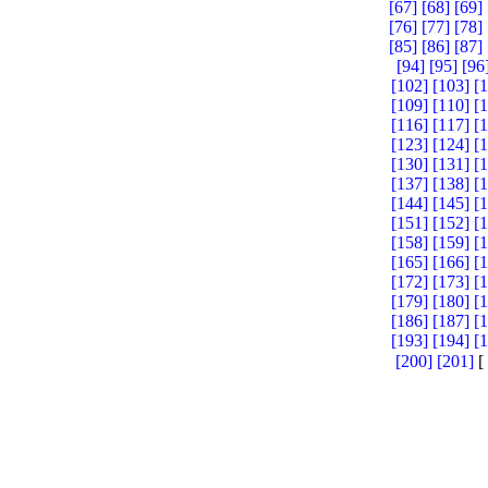
[67]
[68]
[69]
[76]
[77]
[78]
[85]
[86]
[87]
[94]
[95]
[96
[102]
[103]
[
[109]
[110]
[
[116]
[117]
[
[123]
[124]
[
[130]
[131]
[
[137]
[138]
[
[144]
[145]
[
[151]
[152]
[
[158]
[159]
[
[165]
[166]
[
[172]
[173]
[
[179]
[180]
[
[186]
[187]
[
[193]
[194]
[
[200]
[201]
[