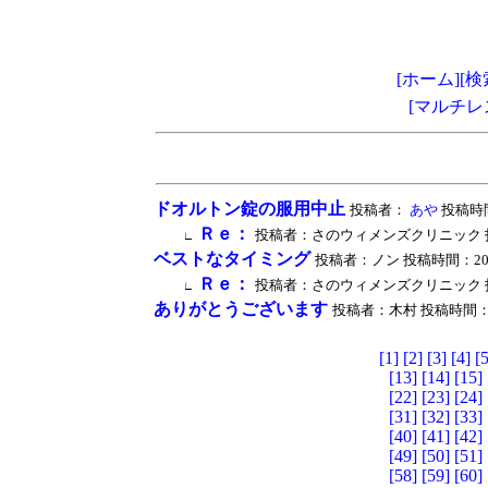
[ホーム]
[検
[マルチレ
ドオルトン錠の服用中止
投稿者：
あや
投稿時間：2
Ｒｅ：
投稿者：さのウィメンズクリニック 投稿時間：2
∟
ベストなタイミング
投稿者：ノン 投稿時間：2006/11
Ｒｅ：
投稿者：さのウィメンズクリニック 投稿時間：2
∟
ありがとうございます
投稿者：木村 投稿時間：2006/
[1]
[2]
[3]
[4]
[5
[13]
[14]
[15]
[22]
[23]
[24]
[31]
[32]
[33]
[40]
[41]
[42]
[49]
[50]
[51]
[58]
[59]
[60]