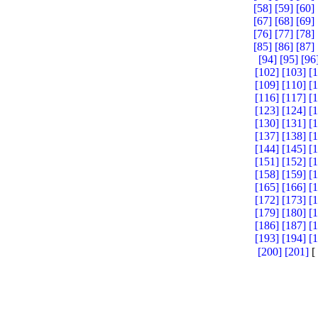
[58]
[59]
[60]
[67]
[68]
[69]
[76]
[77]
[78]
[85]
[86]
[87]
[94]
[95]
[96
[102]
[103]
[
[109]
[110]
[
[116]
[117]
[
[123]
[124]
[
[130]
[131]
[
[137]
[138]
[
[144]
[145]
[
[151]
[152]
[
[158]
[159]
[
[165]
[166]
[
[172]
[173]
[
[179]
[180]
[
[186]
[187]
[
[193]
[194]
[
[200]
[201]
[