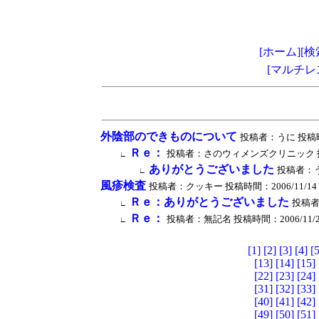
[ホーム]
[検
[マルチレ
外陰部のできものについて
投稿者：うに 投稿時間：2
Ｒｅ：
投稿者：さのウィメンズクリニック 投稿時間：2
∟
ありがとうございました
投稿者：うに 
∟
風疹検査
投稿者：クッキー 投稿時間：2006/11/14 [火曜日
Ｒｅ：ありがとうございました
投稿者：
∟
Ｒｅ：
投稿者：無記名 投稿時間：2006/11/22 [水
∟
[1]
[2]
[3]
[4]
[5
[13]
[14]
[15]
[22]
[23]
[24]
[31]
[32]
[33]
[40]
[41]
[42]
[49]
[50]
[51]