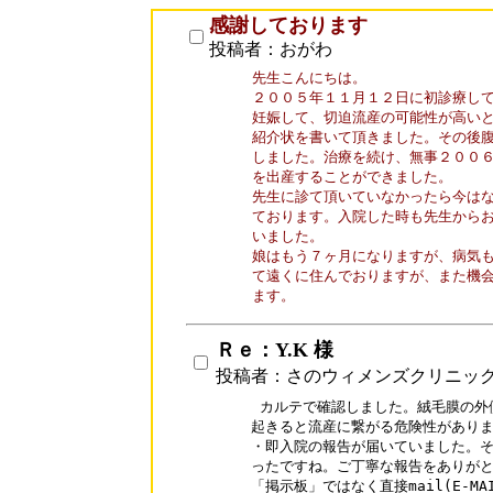
感謝しております
投稿者：おがわ
先生こんにちは。

２００５年１１月１２日に初診療して
妊娠して、切迫流産の可能性が高いと
紹介状を書いて頂きました。その後腹
しました。治療を続け、無事２００６
を出産することができました。

先生に診て頂いていなかったら今はな
ております。入院した時も先生からお
いました。

娘はもう７ヶ月になりますが、病気も
て遠くに住んでおりますが、また機会
Ｒｅ：Y.K 様
投稿者：さのウィメンズクリニッ
 カルテで確認しました。絨毛膜の外
起きると流産に繋がる危険性がありま
・即入院の報告が届いていました。そ
ったですね。ご丁寧な報告をありがと
「掲示板」ではなく直接mail(E-M