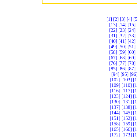
[1]
[2]
[3]
[4]
[5
[13]
[14]
[15]
[22]
[23]
[24]
[31]
[32]
[33]
[40]
[41]
[42]
[49]
[50]
[51]
[58]
[59]
[60]
[67]
[68]
[69]
[76]
[77]
[78]
[85]
[86]
[87]
[94]
[95]
[96
[102]
[103]
[
[109]
[110]
[
[116]
[117]
[
[123]
[124]
[
[130]
[131]
[
[137]
[138]
[
[144]
[145]
[
[151]
[152]
[
[158]
[159]
[
[165]
[166]
[
[172]
[173]
[