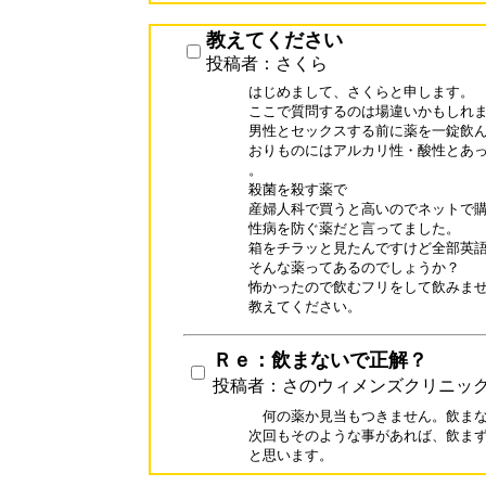
教えてください
投稿者：さくら
はじめまして、さくらと申します。

ここで質問するのは場違いかもしれま
男性とセックスする前に薬を一錠飲ん
おりものにはアルカリ性・酸性とあっ
。

殺菌を殺す薬で

産婦人科で買うと高いのでネットで購
性病を防ぐ薬だと言ってました。

箱をチラッと見たんですけど全部英語
そんな薬ってあるのでしょうか？

怖かったので飲むフリをして飲みませ
教えてください。
Ｒｅ：飲まないで正解？
投稿者：さのウィメンズクリニッ
　何の薬か見当もつきません。飲まな
次回もそのような事があれば、飲まず
と思います。