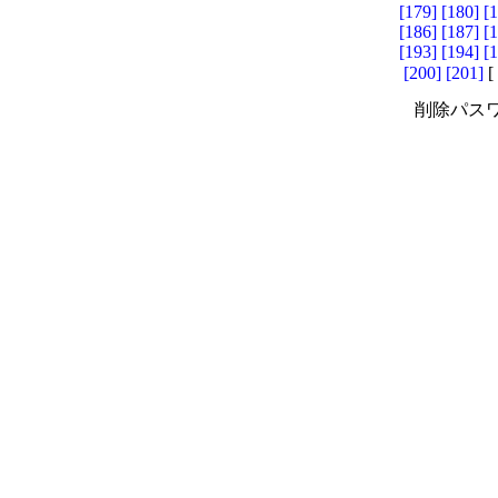
[179]
[180]
[
[186]
[187]
[
[193]
[194]
[
[200]
[201]
[
削除パスワ