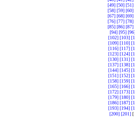
[49]
[50]
[51]
[58]
[59]
[60]
[67]
[68]
[69]
[76]
[77]
[78]
[85]
[86]
[87]
[94]
[95]
[96
[102]
[103]
[
[109]
[110]
[
[116]
[117]
[
[123]
[124]
[
[130]
[131]
[
[137]
[138]
[
[144]
[145]
[
[151]
[152]
[
[158]
[159]
[
[165]
[166]
[
[172]
[173]
[
[179]
[180]
[
[186]
[187]
[
[193]
[194]
[
[200]
[201]
[