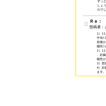
ずっ
しょ
ので
Ｒｅ：
投稿者：
1）1
中旬(
前後か
陽性)
2）1
、妊娠
能性が
3）想
4）妊
ます。