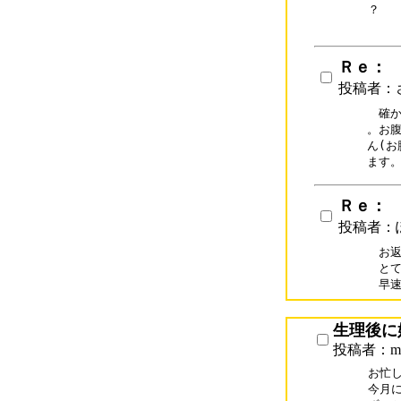
？

Ｒｅ：
投稿者：
　確か
。お腹
ん(お
ます
Ｒｅ：
投稿者：
お返
とて
早
生理後に
投稿者：mi
お忙
今月