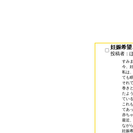
妊娠希望
投稿者：
すみま
今、
私は
ても眠
それ
巻き
たよ
てい
これ
てあ
赤ち
最近
ながら
妊娠