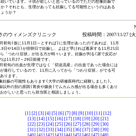
と続いています。子供が欲しいと思っているのでただの想像妊娠で

うか？それとも、生理があっても妊娠してる可能性というのはある

しょうか？
さのウィメンズクリニック
投稿時間：2007/11/27 [火曜
1月初旬(仮に11月1日～とすれば)に生理があったのであれば、11月

13日や14日)が排卵日で妊娠し、よほど早ければ着床する11月21日

ら「つわり症状」が出る方が時々います。妊娠が判る(尿で反応が

のは11月27～29日前後です。

1月初旬の出血が生理ではなく「切迫流産」の出血であった場合には

が進行しているので、11月に入ってから「つわり症状」がでる可

あります。

像妊娠の可能性もあります(大学の研修医時代に経験しました)。

娠以外の別の原因(胃炎や腸炎)でムカムカ感が出る場合も多くあり

おかしいと思ったら担当医と相談しましょう。
[1]
[2]
[3]
[4]
[5]
[6]
[7]
[8]
[9]
[10]
[11]
[12]
[13]
[14]
[15]
[16]
[17]
[18]
[19]
[20]
[21]
[22]
[23]
[24]
[25]
[26]
[27]
[28]
[29]
[30]
[31]
[32]
[33]
[34]
[35]
[36]
[37]
[38]
[39]
[40]
[41]
[42]
[43]
[44]
[45]
[46]
[47]
[48]