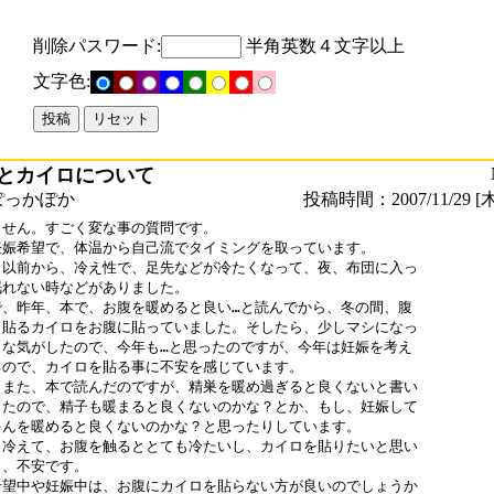
削除パスワード:
半角英数４文字以上
文字色:
とカイロについて
ぽっかぽか
投稿時間：2007/11/29 [木
せん。すごく変な事の質問です。

妊娠希望で、体温から自己流でタイミングを取っています。

、以前から、冷え性で、足先などが冷たくなって、夜、布団に入っ

れない時などがありました。

で、昨年、本で、お腹を暖めると良い…と読んでから、冬の間、腹

と貼るカイロをお腹に貼っていました。そしたら、少しマシになっ

うな気がしたので、今年も…と思ったのですが、今年は妊娠を考え

るので、カイロを貼る事に不安を感じています。

もまた、本で読んだのですが、精巣を暖め過ぎると良くないと書い

ったので、精子も暖まると良くないのかな？とか、もし、妊娠して

ゃんを暖めると良くないのかな？と思ったりしています。

、冷えて、お腹を触るととても冷たいし、カイロを貼りたいと思い

、不安です。

希望中や妊娠中は、お腹にカイロを貼らない方が良いのでしょうか
