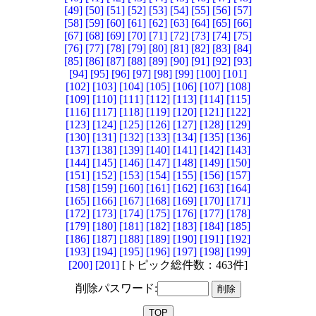
[49]
[50]
[51]
[52]
[53]
[54]
[55]
[56]
[57]
[58]
[59]
[60]
[61]
[62]
[63]
[64]
[65]
[66]
[67]
[68]
[69]
[70]
[71]
[72]
[73]
[74]
[75]
[76]
[77]
[78]
[79]
[80]
[81]
[82]
[83]
[84]
[85]
[86]
[87]
[88]
[89]
[90]
[91]
[92]
[93]
[94]
[95]
[96]
[97]
[98]
[99]
[100]
[101]
[102]
[103]
[104]
[105]
[106]
[107]
[108]
[109]
[110]
[111]
[112]
[113]
[114]
[115]
[116]
[117]
[118]
[119]
[120]
[121]
[122]
[123]
[124]
[125]
[126]
[127]
[128]
[129]
[130]
[131]
[132]
[133]
[134]
[135]
[136]
[137]
[138]
[139]
[140]
[141]
[142]
[143]
[144]
[145]
[146]
[147]
[148]
[149]
[150]
[151]
[152]
[153]
[154]
[155]
[156]
[157]
[158]
[159]
[160]
[161]
[162]
[163]
[164]
[165]
[166]
[167]
[168]
[169]
[170]
[171]
[172]
[173]
[174]
[175]
[176]
[177]
[178]
[179]
[180]
[181]
[182]
[183]
[184]
[185]
[186]
[187]
[188]
[189]
[190]
[191]
[192]
[193]
[194]
[195]
[196]
[197]
[198]
[199]
[200]
[201]
[トピック総件数：463件]
削除パスワード: