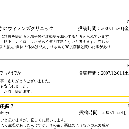
さのウィメンズクリニック
投稿時間：2007/11/30 [金曜
に精巣を暖めると精子数や運動率が減少すると考えられています

に貼る「カイロ」はおそらく何の問題もないと考えます。赤ちゃ

腹の胎児)自体の体温は成人よりも高く38度前後と聞いた事があり

。
ぽっかぽか
投稿時間：2007/12/01 [土曜
事、ありがとうございました。

も安心しました。

速、お腹、暖めます。
妊娠？
koyu
投稿時間：2007/11/24 [土
しいと思いますが、宜しくお願いします。

に入り生理があったんですが、その後、悪阻のようなムカムカ感が
