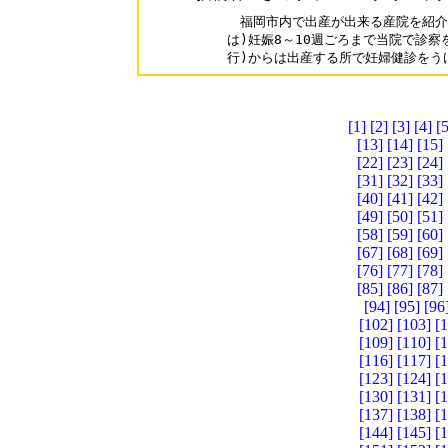
　福岡市内で出産が出来る産院を紹介
は)妊娠8～10週ごろまで当院で診察
行)からは出産する所で妊婦健診をう
[1]
[2]
[3]
[4]
[5
[13]
[14]
[15]
[22]
[23]
[24]
[31]
[32]
[33]
[40]
[41]
[42]
[49]
[50]
[51]
[58]
[59]
[60]
[67]
[68]
[69]
[76]
[77]
[78]
[85]
[86]
[87]
[94]
[95]
[96
[102]
[103]
[
[109]
[110]
[
[116]
[117]
[
[123]
[124]
[
[130]
[131]
[
[137]
[138]
[
[144]
[145]
[