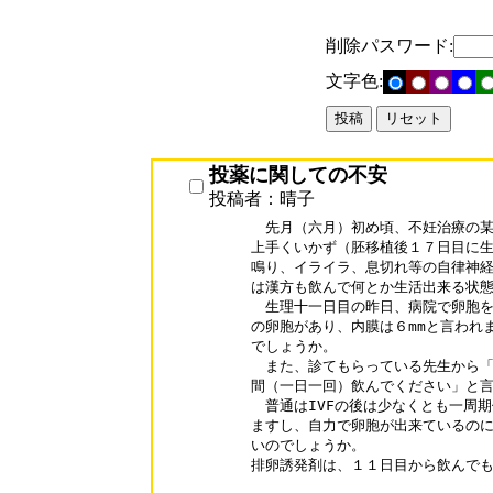
削除パスワード:
文字色:
投薬に関しての不安
投稿者：晴子
　先月（六月）初め頃、不妊治療の某
上手くいかず（胚移植後１７日目に生
鳴り、イライラ、息切れ等の自律神経
は漢方も飲んで何とか生活出来る状態
　生理十一日目の昨日、病院で卵胞を
の卵胞があり、内膜は６mmと言われま
でしょうか。

　また、診てもらっている先生から「今
間（一日一回）飲んでください」と言
　普通はIVFの後は少なくとも一周期
ますし、自力で卵胞が出来ているのに
いのでしょうか。

排卵誘発剤は、１１日目から飲んでも