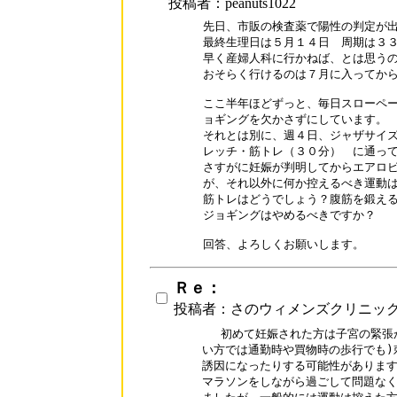
投稿者：peanuts1022
先日、市販の検査薬で陽性の判定が出
最終生理日は５月１４日　周期は３３
早く産婦人科に行かねば、とは思うの
おそらく行けるのは７月に入ってから
ここ半年ほどずっと、毎日スローペー
ョギングを欠かさずにしています。

それとは別に、週４日、ジャザサイズ
レッチ・筋トレ（３０分）　に通って
さすがに妊娠が判明してからエアロビ
が、それ以外に何か控えるべき運動は
筋トレはどうでしょう？腹筋を鍛えるの
ジョギングはやめるべきですか？

回答、よろしくお願いします。
Ｒｅ：
投稿者：さのウィメンズクリニッ
 　初めて妊娠された方は子宮の緊張
い方では通勤時や買物時の歩行でも)
誘因になったりする可能性があります
マラソンをしながら過ごして問題なく