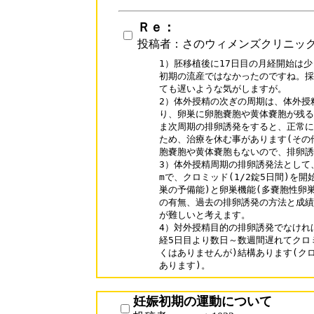
Ｒｅ：
投稿者：さのウィメンズクリニッ
1）胚移植後に17日目の月経開始は少
初期の流産ではなかったのですね。採卵
ても遅いような気がしますが。

2）体外授精の次ぎの周期は、体外授
り、卵巣に卵胞嚢胞や黄体嚢胞が残る
ま次周期の排卵誘発をすると、正常に
ため、治療を休む事があります(その
胞嚢胞や黄体嚢胞もないので、排卵誘
3）体外授精周期の排卵誘発法として、月
mで、クロミッド(1/2錠5日間)を開
巣の予備能)と卵巣機能(多嚢胞性卵巣
の有無、過去の排卵誘発の方法と成績
が難しいと考えます。

4）対外授精目的の排卵誘発でなければ
経5日目より数日～数週間遅れてクロ
くはありませんが)結構あります(ク
あります)。
妊娠初期の運動について