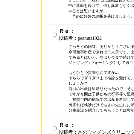
ましたが、一般的には運動は控えた方
中に運動を続けて、何も異常もなく出
ゃるとは思いますが。

　早めに妊娠の診断を受けましょう
Ｒｅ：
投稿者：peanuts1022
さっそくの回答、ありがとうございま
今回無事出産できれば３人目です。上
であるとはいえ、やはり今まで続けて
ジョギング→ウォーキングにして過ご
もうひとつ質問なんですが…。

そちらでぎりぎりまで検診を受けて、
しょうか？

前回の出産は里帰りだったので、そち
ですが今回は子供たちの行事等で里帰
、福岡市内の病院での出産を希望して
出来れば検診だけでもさの先生にお願
Ｒｅ：
投稿者：さのウィメンズクリニッ