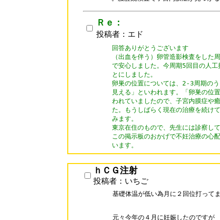
Ｒｅ：
投稿者：エド
回答ありがとうございます

（出血を伴う）卵管造影検査をした周
で安心しました。今周期5回目の人工
とにしました。

卵巣の位置については、2-3周期のう
見える」といわれます。「卵巣の位置
われていましたので、子宮内膜症や癒
た。もうしばらく現在の治療を続けて
みます。

東京在住のもので、先生には診察して
この掲示板のおかげで不妊治療の心配
います。
ｈＣＧ注射
投稿者：いちご
基礎体温が低い為月に２回位打ってま
元々今年の４月に妊娠したのですが
