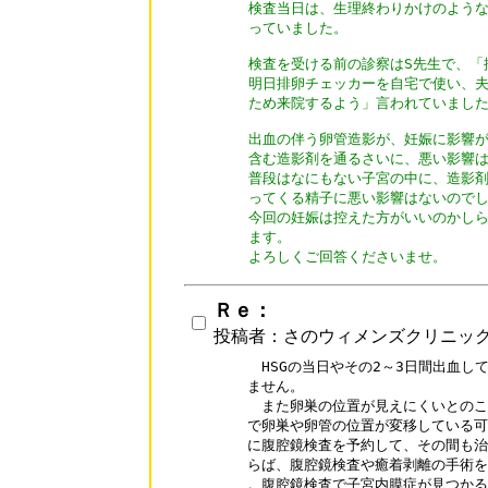
検査当日は、生理終わりかけのような
っていました。

検査を受ける前の診察はS先生で、「
明日排卵チェッカーを自宅で使い、夫
ため来院するよう」言われていました
出血の伴う卵管造影が、妊娠に影響が
含む造影剤を通るさいに、悪い影響は
普段はなにもない子宮の中に、造影剤
ってくる精子に悪い影響はないのでし
今回の妊娠は控えた方がいいのかしら
ます。

よろしくご回答くださいませ。
Ｒｅ：
投稿者：さのウィメンズクリニッ
　HSGの当日やその2～3日間出血し
ません。

　また卵巣の位置が見えにくいとのこ
で卵巣や卵管の位置が変移している可能
に腹腔鏡検査を予約して、その間も治
らば、腹腔鏡検査や癒着剥離の手術を