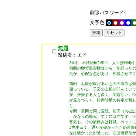
削除パスワード:
文字色:
無題
投稿者：エド
34才、不妊治療1年半、人工授精4回
前回の卵管造影検査から一年経ったの
たが、心配な点があり、相談させてく
前回：お腹が重だるいものの痛みは特
通っている、子宮の上部が凹んでいて
が、妊娠する人も多く、問題ない。位
が見えづらく、排卵時期の特定が難し
と。

今回：前回と同じ医院、前回（S先生
、かなりの痛み、すぐには立てず、ベ
寒気も。その後痛みは軽減。ベットに
J先生曰く、通りが硬かったため造影剤
左は硬かったが通った。右は造影剤が