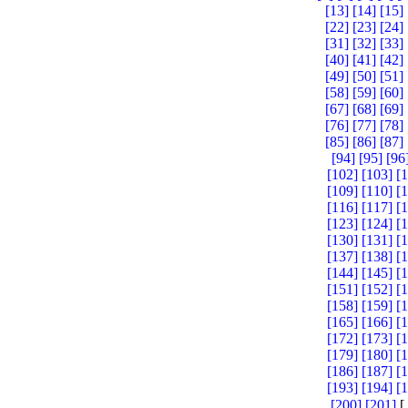
[13]
[14]
[15]
[22]
[23]
[24]
[31]
[32]
[33]
[40]
[41]
[42]
[49]
[50]
[51]
[58]
[59]
[60]
[67]
[68]
[69]
[76]
[77]
[78]
[85]
[86]
[87]
[94]
[95]
[96
[102]
[103]
[
[109]
[110]
[
[116]
[117]
[
[123]
[124]
[
[130]
[131]
[
[137]
[138]
[
[144]
[145]
[
[151]
[152]
[
[158]
[159]
[
[165]
[166]
[
[172]
[173]
[
[179]
[180]
[
[186]
[187]
[
[193]
[194]
[
[200]
[201]
[