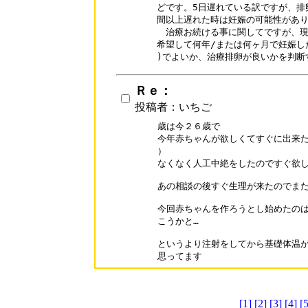
どです。5日遅れている訳ですが、排卵
間以上遅れた時は妊娠の可能性があり
　治療お続ける事に関してですが、現
希望して何年/または何ヶ月で妊娠し
Ｒｅ：
投稿者：いちご
歳は今２６歳で

今年赤ちゃんが欲しくてすぐに出来た
）

なくなく人工中絶をしたのですぐ欲し
あの相談の後すぐ生理が来たのでまた
今回赤ちゃんを作ろうとし始めたのは
こうかと…

というより注射をしてから基礎体温が
思ってます
[1]
[2]
[3]
[4]
[5