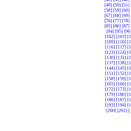
[49]
[50]
[51]
[58]
[59]
[60]
[67]
[68]
[69]
[76]
[77]
[78]
[85]
[86]
[87]
[94]
[95]
[96
[102]
[103]
[
[109]
[110]
[
[116]
[117]
[
[123]
[124]
[
[130]
[131]
[
[137]
[138]
[
[144]
[145]
[
[151]
[152]
[
[158]
[159]
[
[165]
[166]
[
[172]
[173]
[
[179]
[180]
[
[186]
[187]
[
[193]
[194]
[
[200]
[201]
[