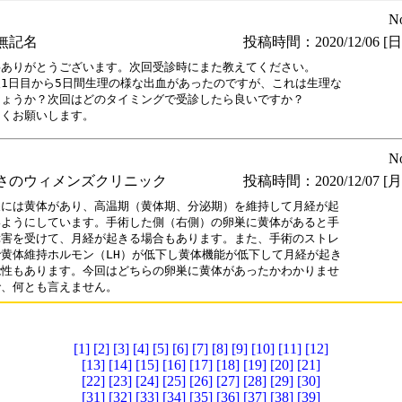
N
無記名
投稿時間：2020/12/06 [日曜
ありがとうございます。次回受診時にまた教えてください。

1日目から5日間生理の様な出血があったのですが、これは生理な

ょうか？次回はどのタイミングで受診したら良いですか？

しくお願いします。
N
さのウィメンズクリニック
投稿時間：2020/12/07 [月曜
には黄体があり、高温期（黄体期、分泌期）を維持して月経が起

ようにしています。手術した側（右側）の卵巣に黄体があると手

害を受けて、月経が起きる場合もあります。また、手術のストレ

黄体維持ホルモン（LH）が低下し黄体機能が低下して月経が起き

性もあります。今回はどちらの卵巣に黄体があったかわかりませ

で、何とも言えません。
[1]
[2]
[3]
[4]
[5]
[6]
[7]
[8]
[9]
[10]
[11]
[12]
[13]
[14]
[15]
[16]
[17]
[18]
[19]
[20]
[21]
[22]
[23]
[24]
[25]
[26]
[27]
[28]
[29]
[30]
[31]
[32]
[33]
[34]
[35]
[36]
[37]
[38]
[39]