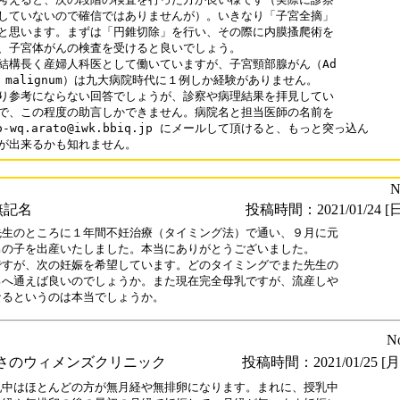
していないので確信ではありませんが）。いきなり「子宮全摘」

と思います。まずは「円錐切除」を行い、その際に内膜搔爬術を

、子宮体がんの検査を受けると良いでしょう。

結構長く産婦人科医として働いていますが、子宮頸部腺がん（Ad

ma malignum）は九大病院時代に１例しか経験がありません。

り参考にならない回答でしょうが、診察や病理結果を拝見してい

で、この程度の助言しかできません。病院名と担当医師の名前を

o-wq.arato@iwk.bbiq.jp にメールして頂けると、もっと突っ込ん

が出来るかも知れません。
N
無記名
投稿時間：2021/01/24 [日
先生のところに１年間不妊治療（タイミング法）で通い、９月に元

男の子を出産いたしました。本当にありがとうございました。

ですが、次の妊娠を希望しています。どのタイミングでまた先生の

ろへ通えば良いのでしょうか。また現在完全母乳ですが、流産しや

なるというのは本当でしょうか。
N
さのウィメンズクリニック
投稿時間：2021/01/25 [月曜
乳中はほとんどの方が無月経や無排卵になります。まれに、授乳中
