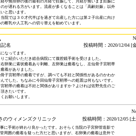
月経や無排卵の後の最初の月経で妊娠して、月経が無いまま妊娠に

くのが遅れる方がいます。流産が多くなることは「高齢妊娠」以外

いと思います。

、当院では３０才代半ばを過ぎて出産した方には第２子出産に向け

めの断乳や人工乳への切り替えを勧めています。
。
N
無記名
投稿時間：2020/12/04 [金
になってます。

よりご紹介いただき総合病院にて腹腔鏡手術を受けました。

は右卵巣に索状癒着あり剥離、左卵巣は癒着なし、左仙骨子宮靭帯

癒着がありました。

仙骨子宮靭帯の癒着ですが、調べても不妊と関係性があるのかわか

せんでした。ちなみに今回仙骨子宮靭帯への処置は何もないです。

子宮靭帯の癒着は不妊と関係がありますか？よければ佐野先生のご

頂きたいです。

しくお願いします。
N
さのウィメンズクリニック
投稿時間：2020/12/05 [土曜
事に手術が終わり良かったです。おそらく当院の子宮卵管造影で

管周囲の癒着を疑った方だと思いますが、右卵巣の癒着は意外で
