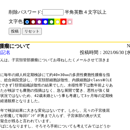
削除パスワード:
半角英数４文字以上
文字色:
腫瘤について
N
無記名
投稿時間：2021/06/30 [水
んは。子宮頚管部腫瘤についてお尋ねしたくメールさせて頂きま



に毎年の婦人科定期検診にて約40×30㎜の多房性嚢胞性腫瘤を指

、総合病院受診し、子宮頚部細胞診陰性、内膜細胞診classⅢ(LE

定できず)頚管組織診陰性の結果でした。水様性帯下は数年前よりあ

たが検診でも嚢胞の指摘はなく、急な展開で驚き、悪性が強く疑

状況ではないため、42歳未婚という事も考慮して3ヶ月毎の定期検

経過観察となりました。

年で検診結果に大きな変化はないです。しかし、元々の子宮後屈

が邪魔して毎回ｿﾞﾝﾃﾞが奥まで入らず、子宮体部の奥が大丈

疑念が残ると言われています。

半ばにもなりますし、そろそろ手術についても考えてみてはどうか
