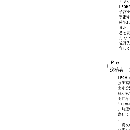
と話が
LEG
子宮全
手術す
確認し
また、
急を要
んでい
佐野先
Ｒｅ：
投稿者：
LEG
は子宮
出す分
腺が密
を行な
lig
、無症
察して
。

　貴女
た事を