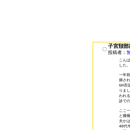
子宮頚部
投稿者：
こんば
した。
一年前
摘され
GH否
りまし
われる
診での
ここ一
と腫瘤
夫かは
40代