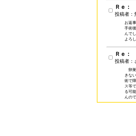
Ｒｅ：
投稿者：
お返事
手術後
んでし
よろ
Ｒｅ：
投稿者：
　卵巣
きない
術で障
ス等で
る可能
んの