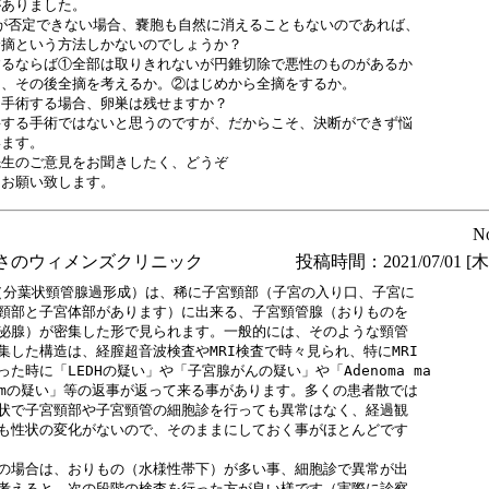
ありました。

Hが否定できない場合、嚢胞も自然に消えることもないのであれば、

摘という方法しかないのでしょうか？

るならば①全部は取りきれないが円錐切除で悪性のものがあるか

、その後全摘を考えるか。②はじめから全摘をするか。

手術する場合、卵巣は残せますか？

する手術ではないと思うのですが、だからこそ、決断ができず悩

ます。

生のご意見をお聞きしたく、どうぞ

N
さのウィメンズクリニック
投稿時間：2021/07/01 [木曜
H（分葉状頸管腺過形成）は、稀に子宮頸部（子宮の入り口、子宮に

頸部と子宮体部があります）に出来る、子宮頸管腺（おりものを

泌腺）が密集した形で見られます。一般的には、そのような頸管

集した構造は、経膣超音波検査やMRI検査で時々見られ、特にMRI

った時に「LEDHの疑い」や「子宮腺がんの疑い」や「Adenoma ma

numの疑い」等の返事が返って来る事があります。多くの患者散では

状で子宮頸部や子宮頸管の細胞診を行っても異常はなく、経過観

も性状の変化がないので、そのままにしておく事がほとんどです

の場合は、おりもの（水様性帯下）が多い事、細胞診で異常が出

考えると、次の段階の検査を行った方が良い様です（実際に診察
