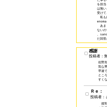
を担当
は無い
受けて
　私も
eno
　あま
ないの
、san
だ回答
感謝
投稿者：
佐野
気な
早速
とこ
すく
Ｒｅ：
投稿者：
　授