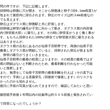
問の件ですが、下記に記載します。

排卵時は卵胞に穴が開き、そこから卵胞液と卵子(径0.1mm程度)が

包まれて腹腔内に排出されます。卵丘のサイズは約３mm前後なの

でも見えます。

卵丘はダグラス窩に卵胞駅と共に貯留します。

排卵後は卵管の繊毛が子宮に向かって動き、ダグラス窩の内容液

内(卵管膨大部）に吸引します。その時に卵管采がうまく働く事が

す。もちろん排卵された100%の卵全てが卵管膨大部に吸引される

はありませんが。

ダグラス窩の左右にあるのが仙骨子宮靭帯です。両側の仙骨子宮

癒着しダグラス窩が閉鎖していると、排卵された卵丘が留まる所

、卵管の吸引がうまくいきません。

仙骨子宮靭帯の癒着の程度によりますが、その程度の癒着ではダ

窩の閉鎖はないと判断されたため、癒着剥離を行わなかった可能

いと推察します。

また、無理をして仙骨子宮靭帯の癒着剥離を行えば（その直下は

すので）手術による直腸穿孔（回復術で修復します）のリスクを

かったのかも知れません。

後日に手術の写真が送られてきますので、確認してみたいと思い

腹腔鏡手術後１年間以内の妊娠率は約５０％前後と報告されてい

で回答になったでしょうか？