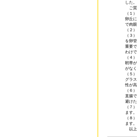
した。

　ご質
（１）
卵丘に
で肉眼
（２）
（３）
を卵管
重要で
わけで
（４）
靭帯が
がなく
（５）
グラス
性が高
（６）
直腸で
避けた
（７）
ます。

（８）
ます。

　以上