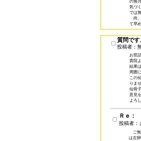
の無
気づ
では無
　尚
て早
質問です
投稿者：
お世話
貴院
結果
周囲に
この
りま
仙骨
意見を
よろ
Ｒｅ：
投稿者：
　ご無
は左卵