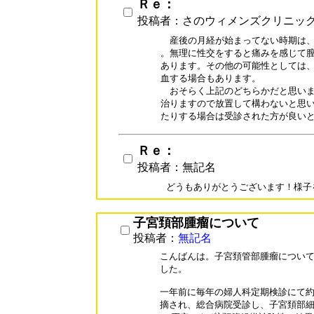
Ｒｅ：
投稿者：さのウィメンズクリニッ
　産後の月経が始まってない時期は、
。無理に性交をすると痛みを感じて膣
あります。その他の可能性としては、
血する場合もあります。

　おそらく上記のどちらかだと思いま
治りますので放置して構わないと思い
たりする場合は受診された方が良い
Ｒｅ：
投稿者：無記名
どうもありがとうございます！様子
子宮頚部腫瘤について
投稿者：
無記名
こんばんは。子宮頚管部腫瘤について
した。

一年前に毎年の婦人科定期検診にて約4
摘され、総合病院受診し、子宮頚部細胞診