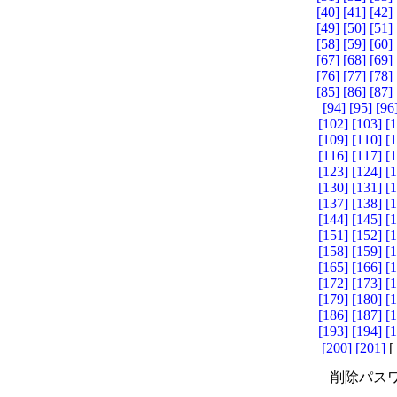
[40]
[41]
[42]
[49]
[50]
[51]
[58]
[59]
[60]
[67]
[68]
[69]
[76]
[77]
[78]
[85]
[86]
[87]
[94]
[95]
[96
[102]
[103]
[
[109]
[110]
[
[116]
[117]
[
[123]
[124]
[
[130]
[131]
[
[137]
[138]
[
[144]
[145]
[
[151]
[152]
[
[158]
[159]
[
[165]
[166]
[
[172]
[173]
[
[179]
[180]
[
[186]
[187]
[
[193]
[194]
[
[200]
[201]
[
削除パスワ