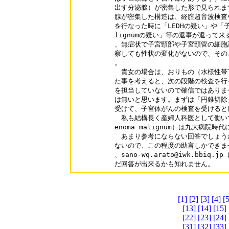
出す分泌腺）が密集した形で見られま
腺が密集した構造は、経膣超音波検査や
を行なった時に「LEDHの疑い」や「子宮
lignumの疑い」等の返事が返って
、無症状で子宮頸部や子宮頸管の細胞
察しても性状の変化がないので、その
。

　貴女の場合は、おりもの（水様性帯
た事を考えると、次の段階の検査を行
を担当していないので確信ではありま
は無いと思います。まずは「円錐切除
受けて、子宮体がんの検査を受けると
　私も結構長く産婦人科医として働いて
enoma malignum）は九大病院
　あまり参考にならない回答でしょう
ないので、この程度の助言しかできま
、sano-wq.arato@iwk.bbi
だ回答が出来るかも知れません。
[1]
[2]
[3]
[4]
[5
[13]
[14]
[15]
[22]
[23]
[24]
[31]
[32]
[33]