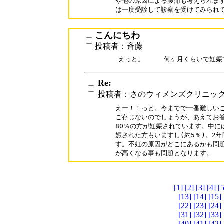
や他の原因による腹痛も考えられますの
は一度受診して診察を受けてみられ
こんにちわ
投稿者：斉藤
えっと。　　　何ヶ月くらいで妊娠
Re:
投稿者：さのウィメンズクリニッ
えー！！っと。今までで一番難しいご
ご存じないのでしょうが、あえてお答
80％の方が妊娠されています。中に
娠された方もいますし(約5％)。2年
す。不妊の原因がどこにあるかも問題
が高くなる事も問題となります。
[1]
[2]
[3]
[4]
[5
[13]
[14]
[15]
[22]
[23]
[24]
[31]
[32]
[33]
[40]
[41]
[42]