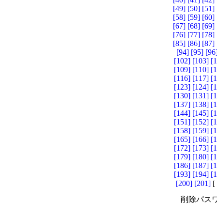
[49]
[50]
[51]
[58]
[59]
[60]
[67]
[68]
[69]
[76]
[77]
[78]
[85]
[86]
[87]
[94]
[95]
[96
[102]
[103]
[
[109]
[110]
[
[116]
[117]
[
[123]
[124]
[
[130]
[131]
[
[137]
[138]
[
[144]
[145]
[
[151]
[152]
[
[158]
[159]
[
[165]
[166]
[
[172]
[173]
[
[179]
[180]
[
[186]
[187]
[
[193]
[194]
[
[200]
[201]
[
削除パスワ