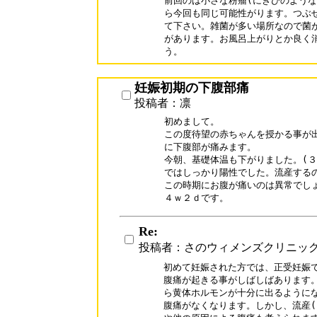
前回のは小さな粉瘤(にきびのような
ら今回も同じ可能性がります。つぶせ
て下さい。雑菌が多い場所なので菌が
があります。お風呂上がりとか良く消
妊娠初期の下腹部痛
投稿者：凛
初めまして。

この度待望の赤ちゃんを授かる事が出
に下腹部が痛みます。

今朝、基礎体温も下がりました。(３
ではしっかり陽性でした。流産するの
この時期にお腹が痛いのは異常でしょ
４ｗ２ｄです。
Re:
投稿者：さのウィメンズクリニッ
初めて妊娠された方では、正受妊娠で
腹痛が起きる事がしばしばあります。
ら黄体ホルモンが十分に出るようにな
腹痛がなくなります。しかし、流産(