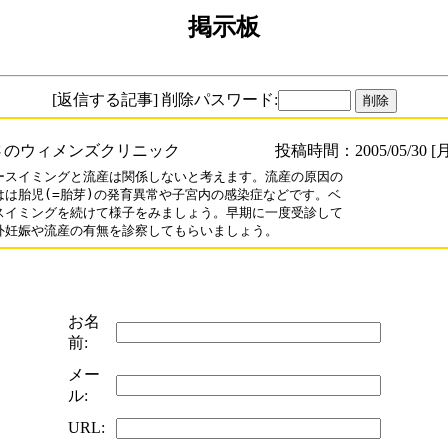
掲示板
[返信する記事] 削除パスワード:
さのウィメンズクリニック
投稿時間：2005/05/30 [月
ースイミングと流産は関係しないと考えます。流産の原因の

はは胎児(=胎芽)の発育異常や子宮内の感染症などです。ベ

スイミングを続けて様子をみましょう。早期に一度受診して

外妊娠や流産の有無を診察してもらいましょう。
お名
前:
メー
ル:
URL: