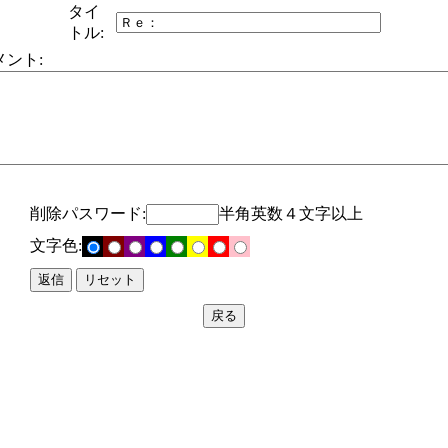
タイ
トル:
メント:
削除パスワード:
半角英数４文字以上
文字色: