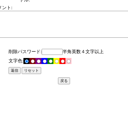
メント:
削除パスワード:
半角英数４文字以上
文字色: