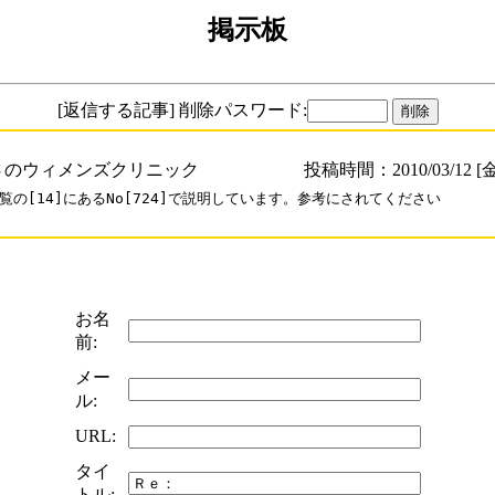
掲示板
[返信する記事] 削除パスワード:
さのウィメンズクリニック
投稿時間：2010/03/12 [金
覧の[14]にあるNo[724]で説明しています。参考にされてください

お名
前:
メー
ル:
URL:
タイ
トル: