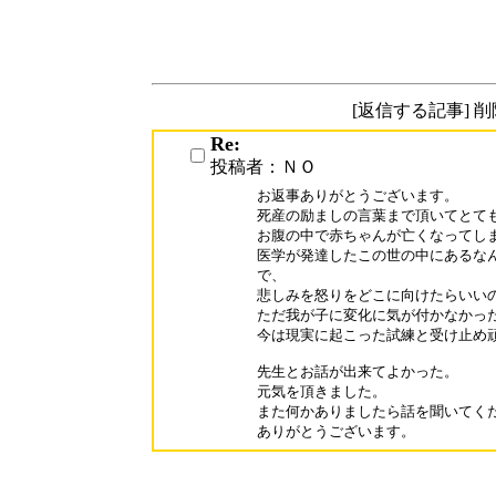
[返信する記事] 
Re:
投稿者：ＮＯ
お返事ありがとうございます。

死産の励ましの言葉まで頂いてとても
お腹の中で赤ちゃんが亡くなってしま
医学が発達したこの世の中にあるなん
で、

悲しみを怒りをどこに向けたらいいの
ただ我が子に変化に気が付かなかった
今は現実に起こった試練と受け止め頑
先生とお話が出来てよかった。

元気を頂きました。

また何かありましたら話を聞いてくだ
ありがとうございます。