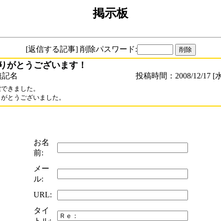
掲示板
[返信する記事] 削除パスワード:
りがとうございます！
無記名
投稿時間：2008/12/17 [水
できました。

りがとうございました。
お名
前:
メー
ル:
URL:
タイ
トル: