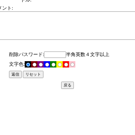
メント:
削除パスワード:
半角英数４文字以上
文字色: