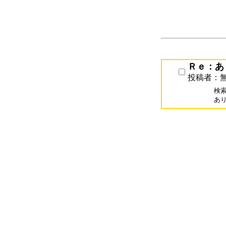
Ｒｅ：あ
投稿者：
検索
あ