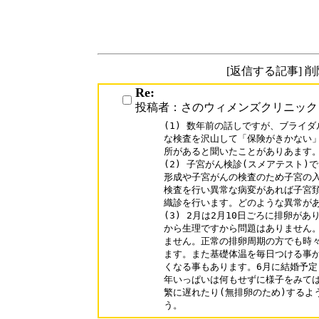
[返信する記事] 
Re:
投稿者：さのウィメンズクリニック
(1) 数年前の話しですが、ブライダ
な検査を沢山して「保険がきかない」
所があると聞いたことがありあます。
(2) 子宮がん検診(スメアテスト)で
形成や子宮がんの検査のため子宮の入
検査を行い異常な病変があれば子宮頚
織診を行います。どのような異常があ
(3) 2月は2月10日ごろに排卵があ
から生理ですから問題はありません。
ません。正常の排卵周期の方でも時々
ます。また基礎体温を毎日つける事か
くなる事もあります。6月に結婚予定
年いっぱいは何もせずに様子をみては
繁に遅れたり(無排卵のため)するよ
う。