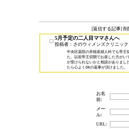
[返信する記事] 
5月予定の二人目ママさんへ
投稿者：さのウィメンズクリニック
中央区薬院の井槌産婦人科でも帝王切
た。以前帝王切開でお産した方がいて
が受けられないかと相談がありました
たら心よくOKの返事が頂けました。
お名
前:
メー
ル:
URL: