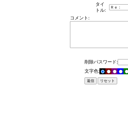
タイ
トル:
コメント:
削除パスワード:
文字色: