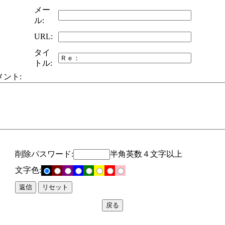
メー
ル:
URL:
タイ
トル:
メント:
削除パスワード:
半角英数４文字以上
文字色: