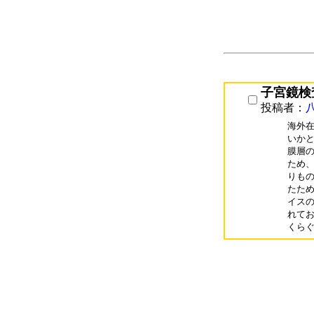
子宮鏡検
投稿者：
海外在
いかと
膜層の
ため、
りもの
たため
イスの
れてお
くら