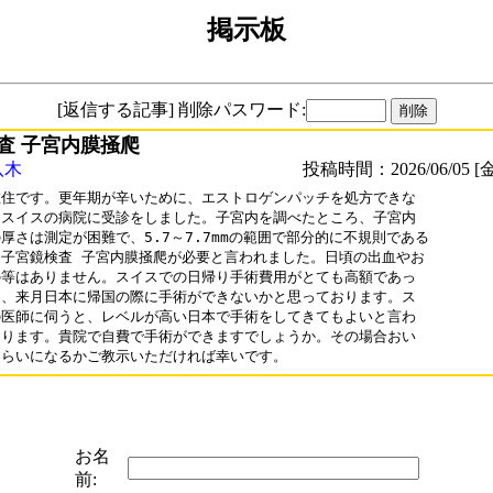
掲示板
[返信する記事] 削除パスワード:
査 子宮内膜掻爬
八木
投稿時間：2026/06/05 [金
住です。更年期が辛いために、エストロゲンパッチを処方できな

スイスの病院に受診をしました。子宮内を調べたところ、子宮内

厚さは測定が困難で、5.7～7.7mmの範囲で部分的に不規則である

子宮鏡検査 子宮内膜掻爬が必要と言われました。日頃の出血やお

等はありません。スイスでの日帰り手術費用がとても高額であっ

、来月日本に帰国の際に手術ができないかと思っております。ス

医師に伺うと、レベルが高い日本で手術をしてきてもよいと言わ

ります。貴院で自費で手術ができますでしょうか。その場合おい

ぐらいになるかご教示いただければ幸いです。
お名
前: