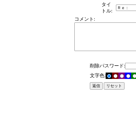
タイ
トル:
コメント:
削除パスワード:
文字色: