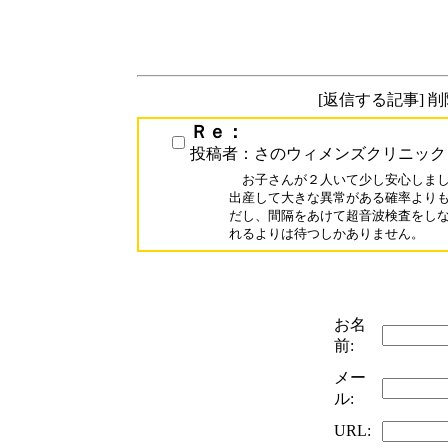
[返信する記事] 
Ｒｅ：
投稿者：さのウィメンズクリニック
　お子さんが２人いて少し安心しまし
出産して大きな異常がある確率よりも
だし、間隔をあけて超音波検査をしな
れるよりは待つしかありません。
お名
前:
メー
ル:
URL: