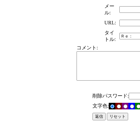
メー
ル:
URL:
タイ
トル:
コメント:
削除パスワード:
文字色: