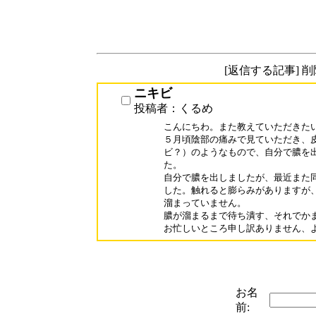
[返信する記事] 
ニキビ
投稿者：くるめ
こんにちわ。また教えていただきたいの
５月頃陰部の痛みで見ていただき、皮
ビ？）のようなもので、自分で膿を出
た。

自分で膿を出しましたが、最近また同
した。触れると膨らみがありますが、
溜まっていません。

膿が溜まるまで待ち潰す、それでかま
お忙しいところ申し訳ありません、
お名
前: