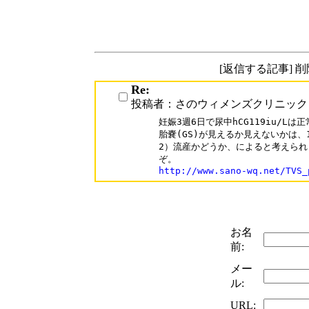
[返信する記事] 
Re:
投稿者：さのウィメンズクリニック
妊娠3週6日で尿中hCG119iu/Lは
胎嚢(GS)が見えるか見えないかは、
2）流産かどうか、によると考えられ
http://www.sano-wq.net/TVS_
お名
前:
メー
ル:
URL: