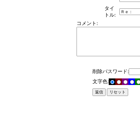
タイ
トル:
コメント:
削除パスワード:
文字色: