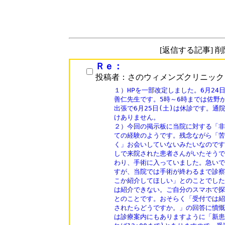
[返信する記事] 
Ｒｅ：
投稿者：さのウィメンズクリニック
１）HPを一部改定しました。6月24
善仁先生です。5時～6時までは佐野
出張で6月25日(土)は休診です。通
けありません。

２）今回の掲示板に当院に対する「非
ての経験のようです。残念ながら「苦
く」お会いしていないみたいなのです
しで来院された患者さんがいたそうで
わり、手術に入っていました。急いで
すが、当院では手術が終わるまで診察
こか紹介してほしい」とのことでした
は紹介できない。ご自分のスマホで探
とのことです。おそらく「受付では紹
されたらどうですか。」の回答に憤慨
は診療案内にもありますように「新患の