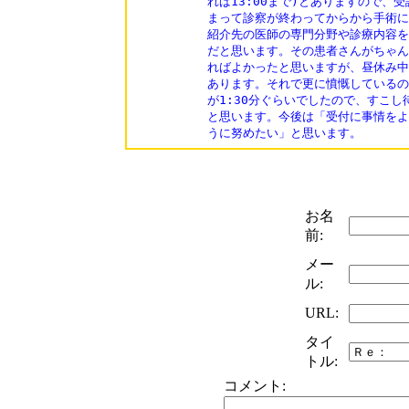
れば13:00まで)とありますので、
まって診察が終わってからから手術に
紹介先の医師の専門分野や診療内容を
だと思います。その患者さんがちゃん
ればよかったと思いますが、昼休み中
あります。それで更に憤慨しているの
が1:30分ぐらいでしたので、すこし
と思います。今後は「受付に事情をよ
うに努めたい」と思います。
お名
前:
メー
ル:
URL:
タイ
トル:
コメント: