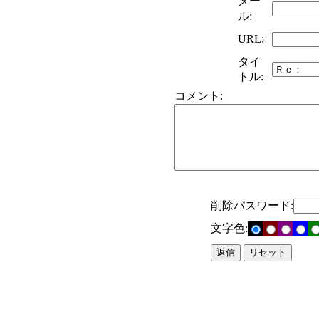
メー
ル:
URL:
タイ
トル:
コメント:
削除パスワード:
文字色: